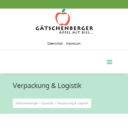
Datenschutz
Impressum
Verpackung & Logistik
Gätschenberger
>
Qualität
>
Verpackung & Logistik