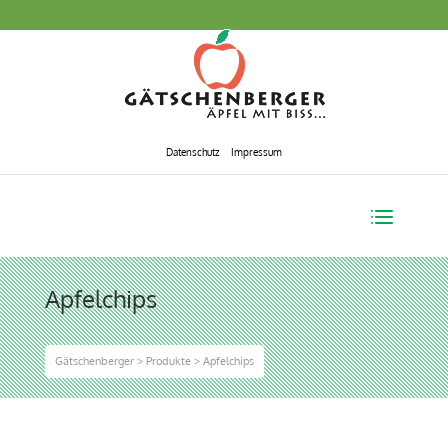
Datenschutz
Impressum
Apfelchips
Gätschenberger
>
Produkte
>
Apfelchips