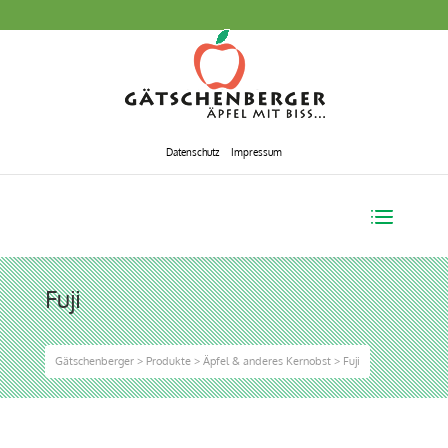
Datenschutz
Impressum
Fuji
Gätschenberger
>
Produkte
>
Äpfel & anderes Kernobst
>
Fuji