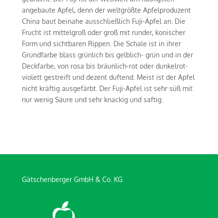
angebaute Apfel, denn der weltgrößte Apfelproduzent
China baut beinahe ausschließlich Fuji-Äpfel an. Die
Frucht ist mittelgroß oder groß mit runder, konischer
Form und sichtbaren Rippen. Die Schale ist in ihrer
Grundfarbe blass grünlich bis gelblich- grün und in der
Deckfarbe, von rosa bis bräunlich-rot oder dunkelrot-
violett gestreift und dezent duftend. Meist ist der Apfel
nicht kräftig ausgefärbt. Der Fuji-Apfel ist sehr süß mit
nur wenig Säure und sehr knackig und saftig.
Gätschenberger GmbH & Co. KG