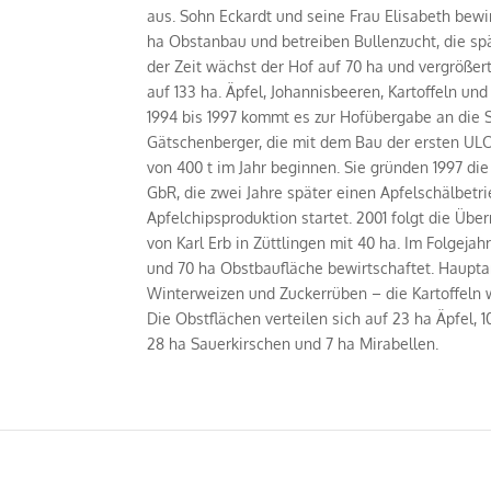
aus. Sohn Eckardt und seine Frau Elisabeth bewi
ha Obstanbau und betreiben Bullenzucht, die sp
der Zeit wächst der Hof auf 70 ha und vergrößer
auf 133 ha. Äpfel, Johannisbeeren, Kartoffeln u
1994 bis 1997 kommt es zur Hofübergabe an die
Gätschenberger, die mit dem Bau der ersten ULO-
von 400 t im Jahr beginnen. Sie gründen 1997 d
GbR, die zwei Jahre später einen Apfelschälbetr
Apfelchipsproduktion startet. 2001 folgt die Üb
von Karl Erb in Züttlingen mit 40 ha. Im Folgeja
und 70 ha Obstbaufläche bewirtschaftet. Haupt
Winterweizen und Zuckerrüben – die Kartoffeln
Die Obstflächen verteilen sich auf 23 ha Äpfel, 1
28 ha Sauerkirschen und 7 ha Mirabellen.