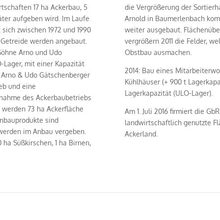
rtschaften 17 ha Ackerbau, 5
die Vergrößerung der Sortierh
äter aufgeben wird. Im Laufe
Arnold in Baumerlenbach komm
t sich zwischen 1972 und 1990
weiter ausgebaut. Flächenüb
nd Getreide werden angebaut.
vergrößern 2011 die Felder, w
 Söhne Arno und Udo
Obstbau ausmachen.
Lager, mit einer Kapazität
2014: Bau eines Mitarbeiterw
ie Arno & Udo Gätschenberger
Kühlhäuser (+ 900 t Lagerkapaz
ieb und eine
Lagerkapazität (ULO-Lager).
ernahme des Ackerbaubetriebs
hr werden 73 ha Ackerfläche
Am 1. Juli 2016 firmiert die 
anbauprodukte sind
landwirtschaftlich genutzte F
 werden im Anbau vergeben.
Ackerland.
0 ha Süßkirschen, 1 ha Birnen,