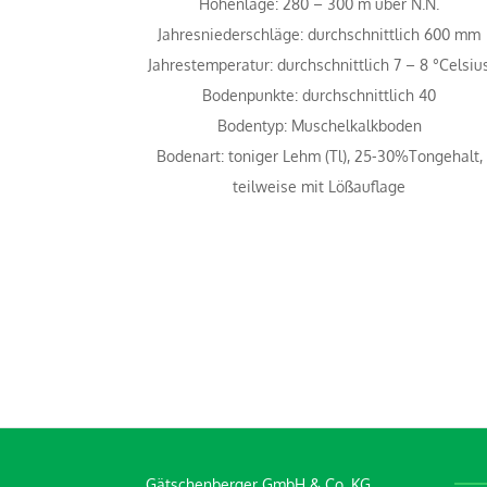
Höhenlage: 280 – 300 m über N.N.
Jahresniederschläge: durchschnittlich 600 mm
Jahrestemperatur: durchschnittlich 7 – 8 °Celsiu
Bodenpunkte: durchschnittlich 40
Bodentyp: Muschelkalkboden
Bodenart: toniger Lehm (Tl), 25-30%Tongehalt,
teilweise mit Lößauflage
Gätschenberger GmbH & Co. KG